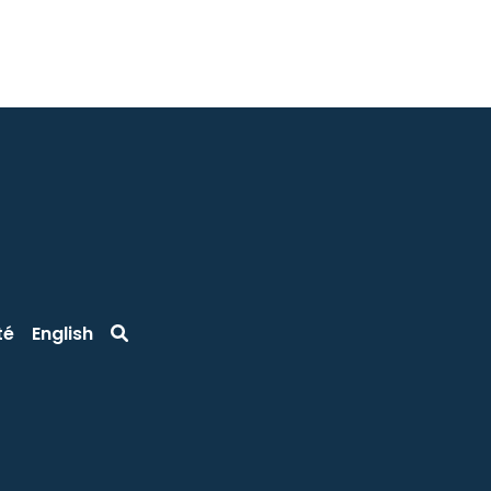
té
English
w