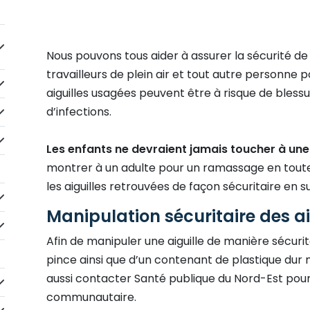
idebarNav_lblClicktoExpandSubmenu
Nous pouvons tous aider à assurer la sécurité d
travailleurs de plein air et tout autre personne
idebarNav_lblClicktoExpandSubmenu
aiguilles usagées peuvent être à risque de blessu
idebarNav_lblClicktoExpandSubmenu
d’infections.
idebarNav_lblClicktoExpandSubmenu
Les enfants ne devraient jamais toucher à une a
montrer à un adulte pour un ramassage en toute
les aiguilles retrouvées de façon sécuritaire en s
idebarNav_lblClicktoExpandSubmenu
Manipulation sécuritaire des ai
idebarNav_lblClicktoExpandSubmenu
Afin de manipuler une aiguille de manière sécurita
pince ainsi que d’un contenant de plastique dur 
aussi contacter Santé publique du Nord-Est pou
idebarNav_lblClicktoExpandSubmenu
communautaire.
idebarNav_lblClicktoExpandSubmenu