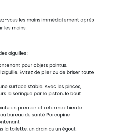
avez-vous les mains immédiatement après
r les mains.
s aiguilles :
contenant pour objets pointus.
guille. Évitez de plier ou de briser toute
une surface stable. Avec les pinces,
rs la seringue par le piston, le bout
pointu en premier et refermez bien le
r au bureau de santé Porcupine
contenant.
s la toilette, un drain ou un égout.