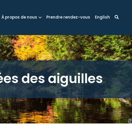
À propos de nous
Prendre rendez-vous
English
es des aiguilles