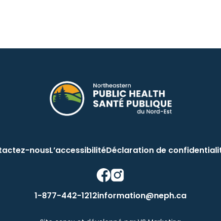
tactez-nous
L’accessibilité
Déclaration de confidentiali
This link opens in a new window
This link opens in a new windo
1-877-442-1212
information@neph.ca